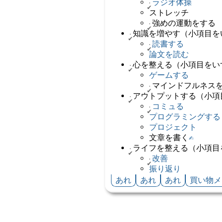
ラジオ体操
ストレッチ
強めの運動をする
知識を増やす（小項目を
読書する
論文を読む
心を整える（小項目をい
ゲームする
マインドフルネス
アウトプットする（小項
コミュる
プログラミングする
プロジェクト
文章を書く
✍️
ライフを整える（小項目
改善
振り返り
あれ
あれ
あれ
買い物メ