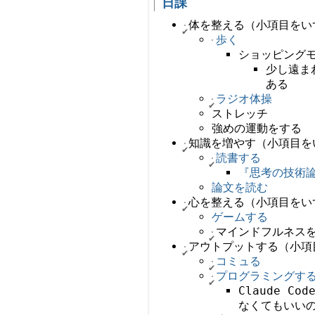
日課
体を整える（小項目をい
歩く
ショッピング
少し遠ま
ある
ラジオ体操
ストレッチ
強めの運動をする
知識を増やす（小項目を
読書する
『思考の技術論
論文を読む
心を整える（小項目をい
ゲームする
マインドフルネス
アウトプットする（小項
コミュる
プログラミングす
Claude 
なくてもいい