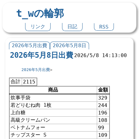
t_wの輪郭
リンク
日記
RSS
2026年5月出費
2026年5月8日
2026年5月8日出費
2026/5/8 14:13:00
2026年5月出費
合計
2115
商品
金額
炊事手袋
329
若どりむね肉 1枚
244
上白糖
196
高級クリームパン
108
ベトナムフォー
99
チップスター S
109