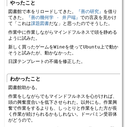
やったこと
図書館で本をリロードしてきた。
『善の研究』
を借り
てきた。
『善の幾何学 - 井戸端』
での言及を見かけ
て「これは
課題図書
だな」と思ったのでそうした。
作業中に作業しながらマインドフルネスで頭を静める
ように試みた。
新しく買ったゲームをWineを使ってUbuntu上で動か
そうと試みたが、動かなかった。
日課テンプレートの不備を修正した。
わかったこと
図書館助かる。
作業をしながらでもマインドフルネスを心がければ、
頭の興奮度合いを低下させられた。以外にも。作業興
奮で作業をするよりも、しっとりと作業をした方が長
く作業が続けられるかもしれない。ドーパミン受容体
がどうので。