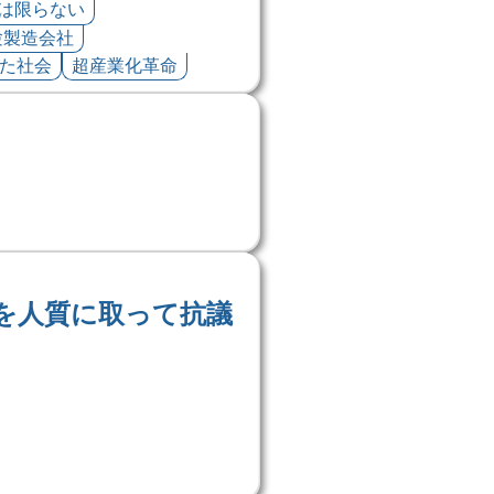
は限らない
験製造会社
た社会
超産業化革命
を人質に取って抗議