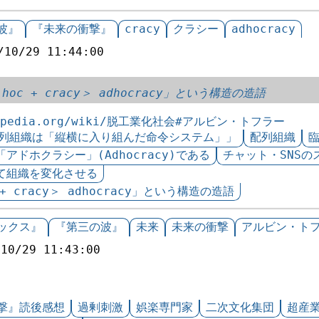
波』
『未来の衝撃』
cracy
クラシー
adhocracy
/10/29 11:44:00
oc + cracy＞ adhocracy」という構造の造語
ikipedia.org/wiki/脱工業化社会#アルビン・トフラー
列組織は「縦横に入り組んだ命令システム」」
配列組織
ドホクラシー」(Adhocracy)である
チャット・SNS
て組織を変化させる
+ cracy＞ adhocracy」という構造の造語
ックス』
『第三の波』
未来
未来の衝撃
アルビン・ト
/10/29 11:43:00
撃』読後感想
過剰刺激
娯楽専門家
二次文化集団
超産