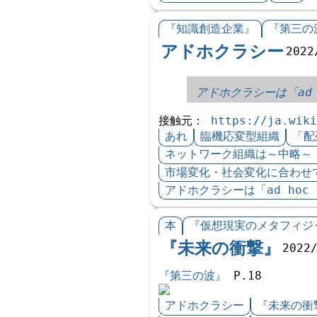
『知識創造企業』
『第三の
アドホクラシー
2022
アドホクラシーは「ad h
接触元：
https://ja.w
あれ
臨機応変型組織
「配
ネットワーク組織は～中略～「ア
市場変化・社会変化に合わせ
アドホクラシーは「ad hoc 
本
『仮想現実のメタフィジ
『未来の衝撃』
2022
『第三の波』
P.18
アドホクラシー
『未来の衝