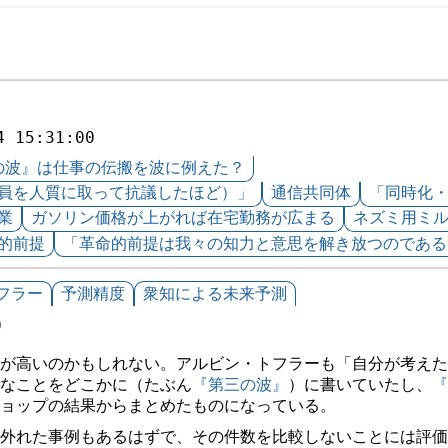
4 15:31:00
の波』は仕事の伝搬を波に例えた？
員を人質に取って抗議したほど）」
通信共同体
「同時化
業
ガソリン価格が上がれば在宅勤務が広まる
ネズミ用ミ
的前提
「革命的前提は我々の知力と意思を解き放つのである
フラー
予測精度
衆知による未来予測
0
が高いのかもしれない。アルビン・トフラーも「自分が考えた
なことをどこかに（たぶん
『第三の波』
）に書いていたし、
『
ョップの結果からまとめたものになっている。
外れた事例もあるはずで、その件数を比較しないことには評価