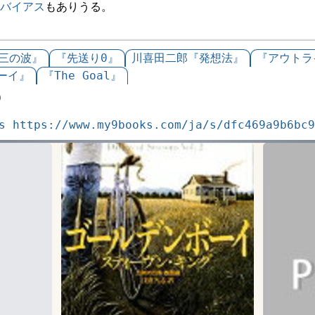
バイアス
もありうる。
三の波』
『先送り0』
川喜田二郎『発想法』
『アウトラ
ーイ』
『The Goal』
0
s
https://www.my9books.com/ja/s/dfc469a9b6bc9