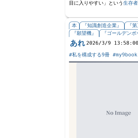
目に入りやすい」という
生存者
本
『知識創造企業』
『第
『願望機』
『ゴールデンボ
あれ
2026/3/9 13:58:0
#私を構成する9冊
#my9book