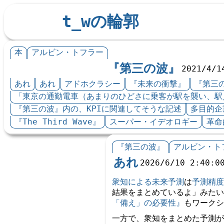
t_wの輪郭
本
アルビン・トフラー
『第三の波』
2021/4/1
あれ
あれ
アドホクラシー
『未来の衝撃』
『第三
「東京の通勤電車（あまりのひどさに乗客が駅を襲い、駅
『第三の波』内の、KPIに関連してそうな記述
多目的企
『The Third Wave』
スーパー・イデオロギー
革命
『第三の波』
アルビン・ト
あれ
2026/6/10 2:40:0
衆知による未来予測
は
予測精度
結果をまとめているよ」みたい
「備え」の必要性』
もワークシ
一方で、衆知をまとめた予測が