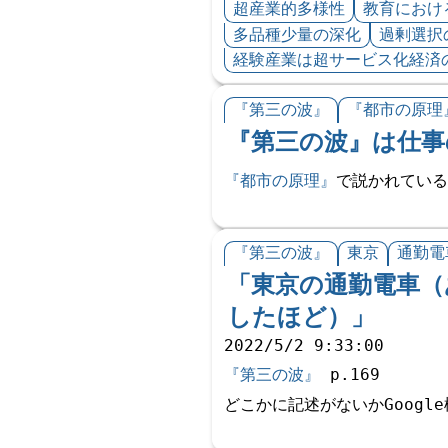
超産業的多様性
教育におけ
多品種少量の深化
過剰選択
経験産業は超サービス化経済
『第三の波』
『都市の原理
『第三の波』は仕事
『都市の原理』
で説かれている
『第三の波』
東京
通勤電
「東京の通勤電車（
したほど）」
2022/5/2 9:33:00
『第三の波』
p.169
どこかに記述がないかGoog