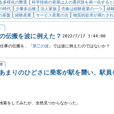
る多様化の弊害
科学技術の発展は人の選択肢を画一化すると
の時代
少量多品種
法人家族
売春は経験産業の一つ
経
の基盤
経験産業
サービス産業の次
物質的欲求が満たされ
』
の伝搬を波に例えた？
2022/7/17 3:44:00
仕事の伝搬を、
『第三の波』
では波に例えたのではないか？
車
あまりのひどさに乗客が駅を襲い、駅員
le検索をしてみたが、全然見つからなかった。