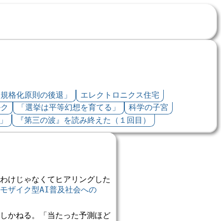
・規格化原則の後退」
エレクトロニクス住宅
ルク
「選挙は平等幻想を育てる」
科学の子宮
」
『第三の波』を読み終えた（１回目）
わけじゃなくてヒアリングした
モザイク型AI普及社会への 
しかねる。「当たった予測ほど