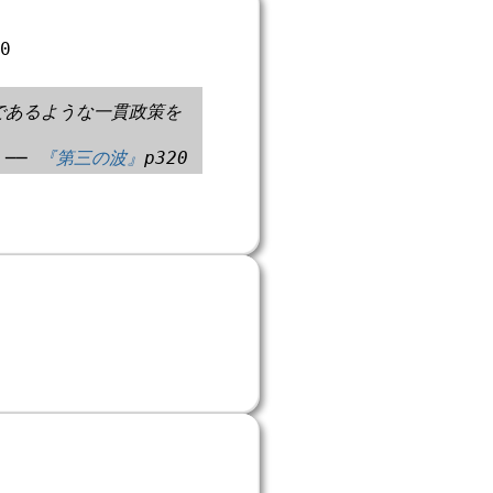
00
であるような一貫政策を
──
『第三の波』
p320