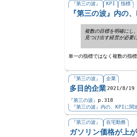
『第三の波』
KPI
指標
『第三の波』内の、
複数の目標を明確にし
見つけ出す経営が必要
単一の指標ではなく複数の指標
『第三の波』
企業
多目的企業
2021/8/19
『第三の波』
p.318
『第三の波』内の、KPIに関
『第三の波』
在宅勤務
ガソリン価格が上