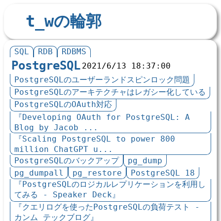
t_wの輪郭
SQL
RDB
RDBMS
PostgreSQL
2021/6/13 18:37:00
PostgreSQLのユーザーランドスピンロック問題
PostgreSQLのアーキテクチャはレガシー化している
PostgreSQLのOAuth対応
『Developing OAuth for PostgreSQL: A
Blog by Jacob ...
『Scaling PostgreSQL to power 800
million ChatGPT u...
PostgreSQLのバックアップ
pg_dump
pg_dumpall
pg_restore
PostgreSQL 18
『PostgreSQLの ロジカルレプリケーションを利用し
てみる - Speaker Deck』
『クエリログを使ったPostgreSQLの負荷テスト -
カンム テックブログ』