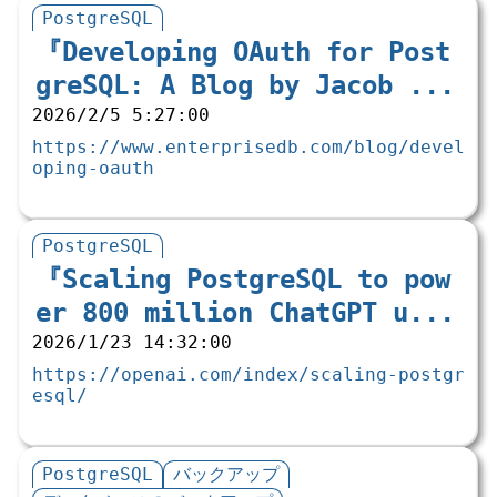
PostgreSQL
『Developing OAuth for Post
greSQL: A Blog by Jacob ...
2026/2/5 5:27:00
https://www.enterprisedb.com/blog/devel
oping-oauth
PostgreSQL
『Scaling PostgreSQL to pow
er 800 million ChatGPT u...
2026/1/23 14:32:00
https://openai.com/index/scaling-postgr
esql/
PostgreSQL
バックアップ