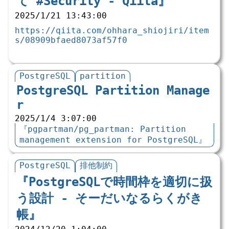
て #Security - Qiita』
2025/1/21 13:43:00
https://qiita.com/ohhara_shiojiri/item
s/08909bfaed8073af57f0
PostgreSQL
partition
PostgreSQL Partition Manage
r
2025/1/4 3:07:00
『pgpartman/pg_partman: Partition
management extension for PostgreSQL』
PostgreSQL
排他制約
『PostgreSQLで時間枠を適切に扱
う設計 - そーだいなるらくがき
帳』