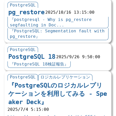
PostgreSQL
pg_restore
2025/10/16 13:15:00
『postgresql - Why is pg_restore
segfaulting in Doc...
『PostgreSQL: Segmentation fault with
pg_restore』
PostgreSQL
PostgreSQL 18
2025/9/26 9:50:00
『PostgreSQL 18検証報告』
PostgreSQL
ロジカルレプリケーション
『PostgreSQLのロジカルレプリ
ケーションを利用してみる - Spe
aker Deck』
2025/7/4 5:15:00