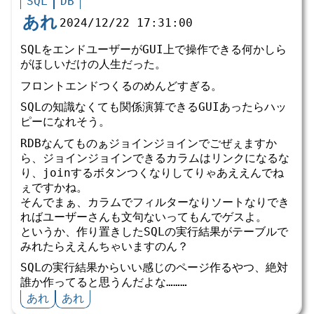
SQL
DB
あれ
2024/12/22 17:31:00
SQLをエンドユーザーがGUI上で操作できる何かしら
がほしいだけの人生だった。
フロントエンドつくるのめんどすぎる。
SQLの知識なくても関係演算できるGUIあったらハッ
ピーになれそう。
RDBなんてものぁジョインジョインでごぜぇますか
ら、ジョインジョインできるカラムはリンクになるな
り、joinするボタンつくなりしてりゃあええんでね
ぇですかね。
そんでまぁ、カラムでフィルターなりソートなりでき
ればユーザーさんも文句ないってもんでゲスよ。
というか、作り置きしたSQLの実行結果がテーブルで
みれたらええんちゃいますのん？
SQLの実行結果からいい感じのページ作るやつ、絶対
誰か作ってると思うんだよな………
あれ
あれ