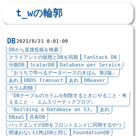
t_wの輪郭
DB
2021/8/21 0:01:00
DBから直接投稿を検索
クライアントの状態とDBを同期
TanStack DB
分散DB
ScalarDB
Database per Service
『おうちで学べるデータベースのきほん 第2版』
あれ
DBOS Transact
あれ
DBeaver
カラム削除
『DBテーブルのカラムを削除するときにやること・考
えること - エムスリーテックブログ』
『Building a Database on S3』
あれ
DBaaS
共有DB
バックエンドのDBをフロントエンドに同期するやつ
間違わないLLMはDBと同じ
FoundationDB