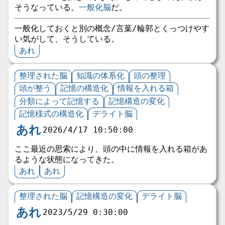
そうなっている。
一般化脳
だ。
一般化しておくと別の概念/言葉/輪郭とくっつけやす
い気がして、そうしている。
あれ
整理された脳
知識の体系化
頭の整理
頭が整う
記憶の構造化
情報を入れる箱
分類によって記憶する
記憶構造の変化
記憶様式の構造化
デライト脳
あれ
2026/4/17 10:50:00
ここ最近の思索により、頭の中に情報を入れる箱があ
るような状態になってきた。
あれ
あれ
整理された脳
記憶構造の変化
デライト脳
あれ
2023/5/29 0:30:00