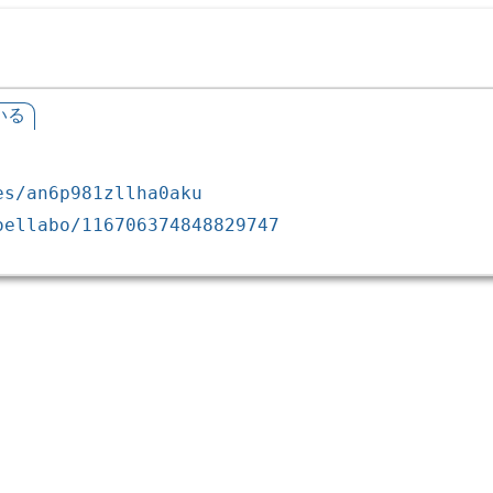
いる
es/an6p981zllha0aku
oellabo/116706374848829747