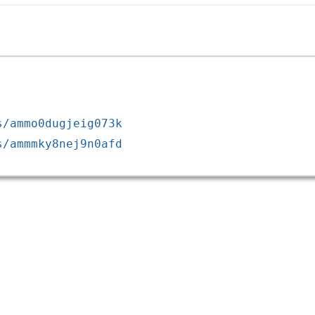
s/ammo0dugjeig073k
s/ammmky8nej9n0afd