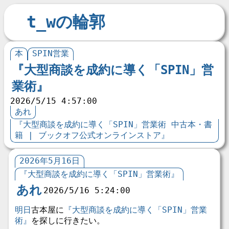
t_wの輪郭
本
SPIN営業
『大型商談を成約に導く「SPIN」営
業術』
2026/5/15 4:57:00
あれ
『大型商談を成約に導く「SPIN」営業術 中古本・書
籍 | ブックオフ公式オンラインストア』
2026年5月16日
『大型商談を成約に導く「SPIN」営業術』
あれ
2026/5/16 5:24:00
明日
古本屋に
『大型商談を成約に導く「SPIN」営業
術』
を探しに行きたい。