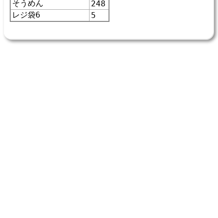
そうめん
248
レジ袋6
5