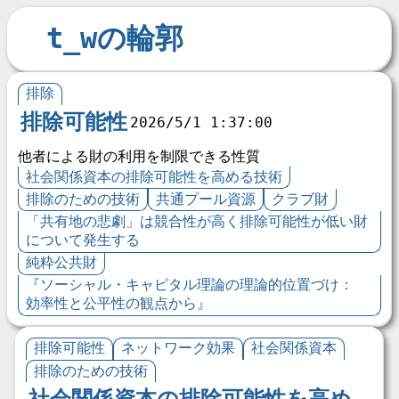
t_wの輪郭
排除
排除可能性
2026/5/1 1:37:00
他者による財の利用を制限できる性質
社会関係資本の排除可能性を高める技術
排除のための技術
共通プール資源
クラブ財
「共有地の悲劇」は競合性が高く排除可能性が低い財
について発生する
純粋公共財
『ソーシャル・キャピタル理論の理論的位置づけ：
効率性と公平性の観点から』
排除可能性
ネットワーク効果
社会関係資本
排除のための技術