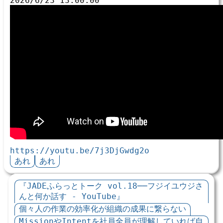
2026/6/23 13:00:00
https://youtu.be/7j3DjGwdg2o
あれ
あれ
『JADEふらっとトーク vol.18──フジイユウジさ
んと何か話す - YouTube』
個々人の作業の効率化が組織の成果に繋らない
MissionやIntentを社員全員が理解していれば自