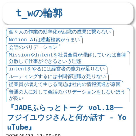
t_wの輪郭
個々人の作業の効率化が組織の成果に繋らない
Notion AIは横断検索がうまい
会話のバリデーション
MissionやIntentを社員全員が理解していれば自律
分散して仕事ができるという理想
intentをやるには経営者の能力が足りない
ルーティングするには中間管理職が足りない
従業員が増えて生じる問題は社内の情報流通が原因
普通の人に対して会話のバリデーションをしないほう
が良い
『JADEふらっとトーク vol.18──
フジイユウジさんと何か話す - Yo
uTube』