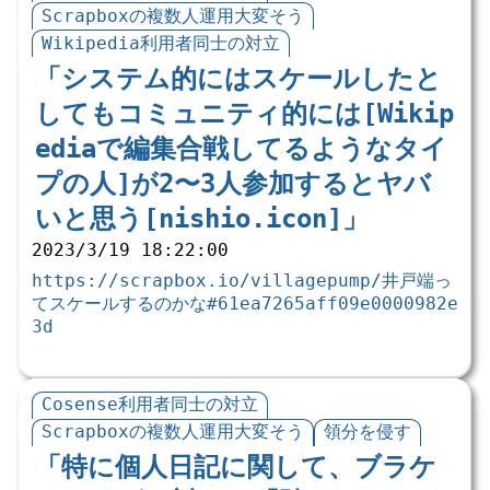
Scrapboxの複数人運用大変そう
Wikipedia利用者同士の対立
「システム的にはスケールしたと
してもコミュニティ的には[Wikip
ediaで編集合戦してるようなタイ
プの人]が2〜3人参加するとヤバ
いと思う[nishio.icon]」
2023/3/19 18:22:00
https://scrapbox.io/villagepump/井戸端っ
てスケールするのかな#61ea7265aff09e0000982e
3d
Cosense利用者同士の対立
Scrapboxの複数人運用大変そう
領分を侵す
「特に個人日記に関して、ブラケ