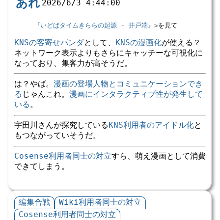
あれ
2026/6/3 4:44:00
『いどばタイムきららの起源 - 井戸端』
を見て
KNSの客寄せパンダ
として、
KNSの漫画化
が使える？
ネットワーク表示よりもさらにキャッチーな可視化に
なっており、集客力が高そうだ。
は？やば。
漫画の登場人物とコミュニケーションでき
る
じゃんこれ。
漫画にインタラクティブ性が発生して
いる
。
宇田川さんが探究している
KNS利用者のアイドル化
と
もつながっていそうだ。
Cosense利用者同士の対立
すら、萌え漫画として消費
できてしまう。
編集合戦
Wiki利用者同士の対立
Cosense利用者同士の対立