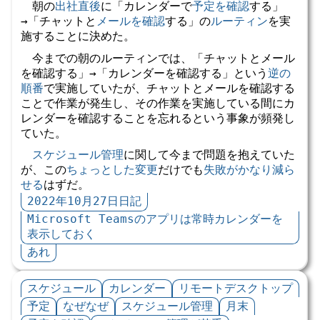
朝の
出社直後
に「カレンダーで
予定を確認
する」
→「チャットと
メールを確認
する」の
ルーティン
を実
施することに決めた。
今までの朝のルーティンでは、「チャットとメール
を確認する」→「カレンダーを確認する」という
逆の
順番
で実施していたが、チャットとメールを確認する
ことで作業が発生し、その作業を実施している間にカ
レンダーを確認することを忘れるという事象が頻発し
ていた。
スケジュール管理
に関して今まで問題を抱えていた
が、この
ちょっとした変更
だけでも
失敗がかなり減ら
せる
はずだ。
2022年10月27日日記
Microsoft Teamsのアプリは常時カレンダーを
表示しておく
あれ
スケジュール
カレンダー
リモートデスクトップ
予定
なぜなぜ
スケジュール管理
月末