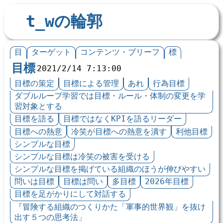
t_wの輪郭
目
ターゲット
コンテンツ・ブリーフ
標
目標
2021/2/14 7:13:00
目標の策定
目標による管理
あれ
行為目標
ダブルループ学習では目標・ルール・体制の変更を学
習対象とする
目標を語る
目標ではなくKPIを語るリーダー
目標への熱意
冷笑が目標への熱意を潰す
利他目標
シンプルな目標
シンプルな目標は冷笑の被害を受ける
シンプルな目標を掲げている組織のほうが伸びやすい
問いは目標
目標は問い
多目標
2026年目標
目標を足がかりにして対話する
『冒険する組織のつくりかた「軍事的世界観」を抜け
出す５つの思考法」