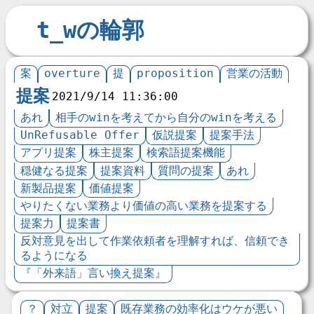
t_wの輪郭
案
overture
提
proposition
営業の活動
提案
2021/9/14 11:36:00
あれ
相手のwinを考えてから自分のwinを考える
UnRefusable Offer
仮説提案
提案手法
アプリ提案
株主提案
検索語提案機能
穏健なる提案
提案資料
質問の提案
あれ
新製品提案
価値提案
やりたくない業務より価値の高い業務を提案する
提案力
提案書
反対意見を出して作業依頼者を理解すれば、信頼でき
るようになる
『「外来語」言い換え提案』
？
対立
提案
既存業務の効率化はウケが悪い