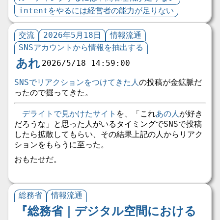
intentをやるには経営者の能力が足りない
交流
2026年5月18日
情報流通
SNSアカウントから情報を抽出する
あれ
2026/5/18 14:59:00
SNSでリアクションをつけてきた人
の投稿が金鉱脈だ
ったので掘ってきた。
デライトで見かけたサイト
を、「これ
あの人
が好き
だろうな」と思った人がいるタイミングでSNSで投稿
したら拡散してもらい、その結果上記の人からリアク
ションをもらうに至った。
おもたせだ。
総務省
情報流通
『総務省｜デジタル空間における