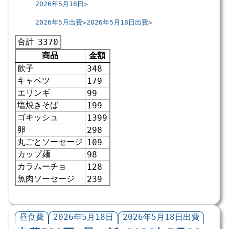
2026年5月18日
2026年5月出費
2026年5月18日出費
合計
3370
商品
金額
飲子
348
キャベツ
179
エリンギ
99
塩焼きそば
199
ゴキッシュ
1399
卵
298
丸ごとソーセージ
109
カップ麺
98
カラムーチョ
128
魚肉ソーセージ
239
昼食費
2026年5月18日
2026年5月18日出費