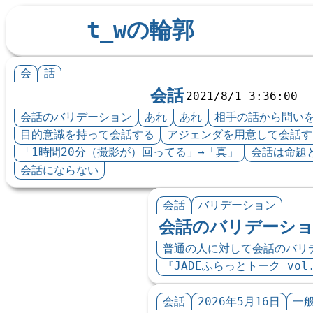
t_wの輪郭
会
話
会話
2021/8/1 3:36:00
会話のバリデーション
あれ
あれ
相手の話から問い
目的意識を持って会話する
アジェンダを用意して会話す
「1時間20分（撮影が）回ってる」→「真」
会話は命題
会話にならない
会話
バリデーション
会話のバリデーシ
普通の人に対して会話のバリ
『JADEふらっとトーク vol
会話
2026年5月16日
一