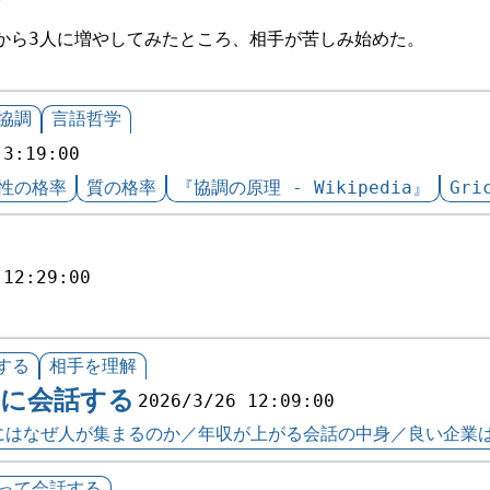
から3人に増やしてみたところ、相手が苦しみ始めた。
協調
言語哲学
 3:19:00
性の格率
質の格率
『協調の原理 - Wikipedia』
Gr
 12:29:00
する
相手を理解
めに会話する
2026/3/26 12:09:00
eにはなぜ人が集まるのか／年収が上がる会話の中身／良い企業は
って会話する