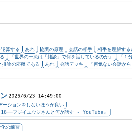
を逆算する
あれ
協調の原理
会話の相手
相手を理解する
る
『世界の一流は「雑談」で何を話しているのか』
『１
と推論の応酬である
あれ
会話デッキ
『何気ない会話から
ョン
2026/6/23 14:49:00
デーションをしないほうが良い
.18──フジイユウジさんと何か話す - YouTube』
般化の練習