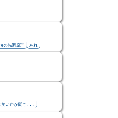
iceの協調原理
あれ
笑い声が聞こ...