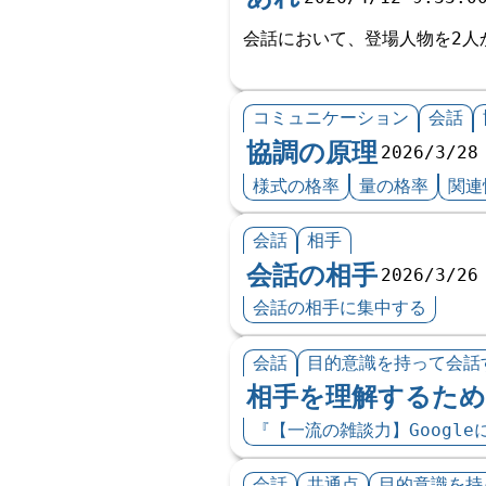
会話において、登場人物を2人
コミュニケーション
会話
協調の原理
2026/3/28
様式の格率
量の格率
関連
会話
相手
会話の相手
2026/3/26
会話の相手に集中する
会話
目的意識を持って会話
相手を理解するた
『【一流の雑談力】Googl
会話
共通点
目的意識を持