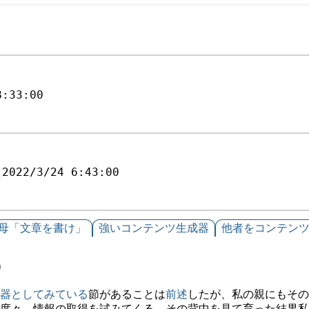
8:33:00
快
2022/3/24 6:43:00
母「文章を書け」
強いコンテンツ生成器
他者をコンテン
0
器としてみている
節があることは
前述
したが、私の親にもその
度々、情報の取得を試みてくる。その背中を見て育った結果私