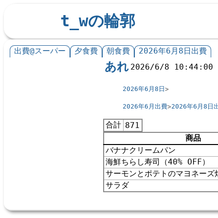
t_wの輪郭
出費@スーパー
夕食費
朝食費
2026年6月8日出費
あれ
2026/6/8 10:44:00
2026年6月8日
2026年6月出費
2026年6月8日
合計
871
商品
バナナクリームパン
海鮮ちらし寿司（40% OFF）
サーモンとポテトのマヨネーズ焼き
サラダ