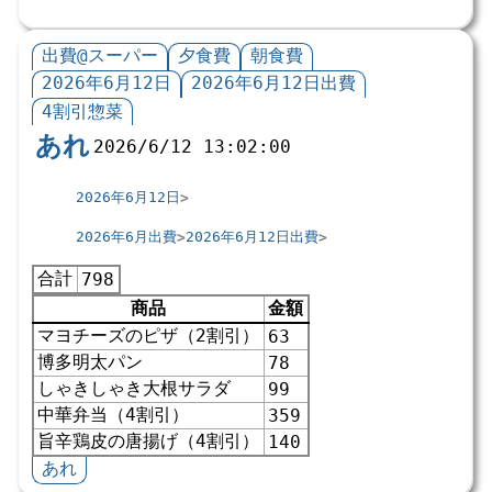
出費@スーパー
夕食費
朝食費
2026年6月12日
2026年6月12日出費
4割引惣菜
あれ
2026/6/12 13:02:00
2026年6月12日
2026年6月出費
2026年6月12日出費
合計
798
商品
金額
マヨチーズのピザ（2割引）
63
博多明太パン
78
しゃきしゃき大根サラダ
99
中華弁当（4割引）
359
旨辛鶏皮の唐揚げ（4割引）
140
あれ