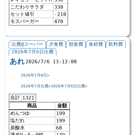
こだわりサラダ
330
セット値引
-210
モスバーガー
470
出費@スーパー
夕食費
朝食費
食材費
飲料費
2026年7月6日出費
あれ
2026/7/6 13:12:00
2026年7月6日
2026年7月出費
2026年7月6日出費
合計
1321
商品
金額
めんつゆ
199
塩だれ
199
炭酸水
68
薄皮U・F・O焼