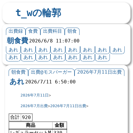
t_wの輪郭
出費録
食費
出費科目
朝食
朝食費
2026/6/8 11:07:00
あれ
あれ
あれ
あれ
あれ
あれ
あれ
あれ
あれ
あれ
あれ
あれ
あれ
あれ
あれ
朝食費
出費@モスバーガー
2026年7月11日出費
あれ
2026/7/11 6:50:00
2026年7月11日
2026年7月出費
2026年7月11日出費
合計
920
商品
金額
レギュラーセットM
330