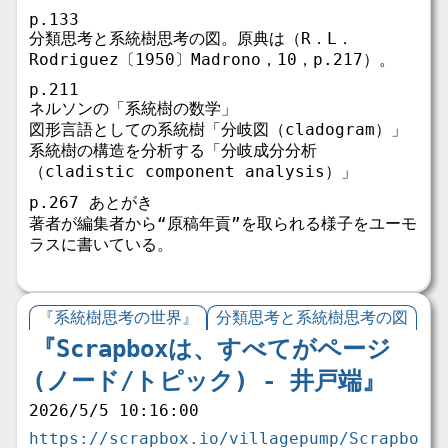
p.133
分類思考と系統樹思考の図。原典は（R．L．
Rodriguez〔1950〕Madrono，10，p.217）。
p.211
ネルソンの「系統樹の数学」
図形言語としての系統樹「分岐図（cladogram）」
系統樹の構造を分析する「分岐成分分析
（cladistic component analysis）」
p.267 あとがき
著者が編集者から“原稿年貢”を取られる様子をユーモ
ラスに書いている。
『系統樹思考の世界』
分類思考と系統樹思考の図
『Scrapboxは、すべてがページ
(ノード/トピック) - 井戸端』
2026/5/5 10:16:00
https://scrapbox.io/villagepump/Scrapbo