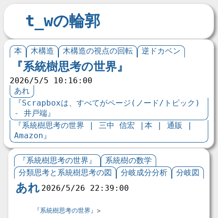
t_wの輪郭
本
木構造
木構造の視点の回転
逆ドカベン
『系統樹思考の世界』
2026/5/5 10:16:00
あれ
『Scrapboxは、すべてがページ(ノード/トピック)
- 井戸端』
『系統樹思考の世界 | 三中 信宏 |本 | 通販 |
Amazon』
『系統樹思考の世界』
系統樹の数学
分類思考と系統樹思考の図
分岐成分分析
分岐図
あれ
2026/5/26 22:39:00
『系統樹思考の世界』