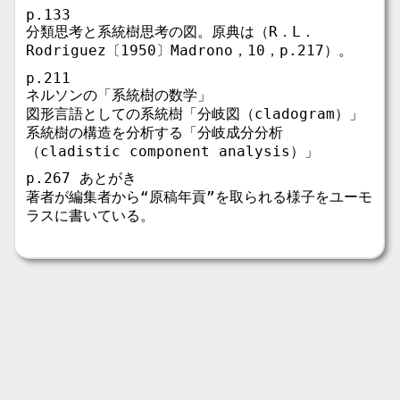
p.133
分類思考と系統樹思考の図。原典は（R．L．
Rodriguez〔1950〕Madrono，10，p.217）。
p.211
ネルソンの「系統樹の数学」
図形言語としての系統樹「分岐図（cladogram）」
系統樹の構造を分析する「分岐成分分析
（cladistic component analysis）」
p.267 あとがき
著者が編集者から“原稿年貢”を取られる様子をユーモ
ラスに書いている。