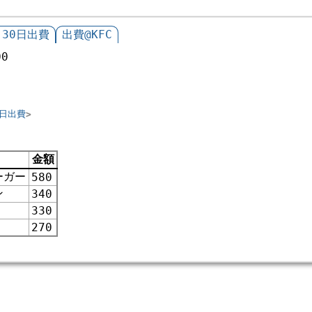
月30日出費
出費@KFC
00
0日出費
金額
ーガー
580
ン
340
330
270