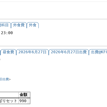
費科目
外食費
外食
:23:00
昼食費
2026年6月27日
2026年6月27日出費
出費@KF
0
7日出費
金額
ばりセット
990