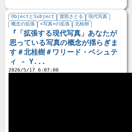
ObjectとSubject
渡部さとる
現代写真
概念の拡張
<写真>の拡張
北桂樹
『「拡張する現代写真」あなたが
思っている写真の概念が揺らぎま
す＃北桂樹＃ワリード・ベシュテ
ィ - Y...
2026/5/17 6:07:00