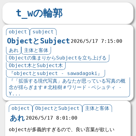
t_wの輪郭
object
subject
ObjectとSubject
2026/5/17 7:15:00
あれ
主体と客体
Objectの集まりからSubjectを立ち上げる
Object木とSubject木
『objectとsubject - sawadagoki』
『「拡張する現代写真」あなたが思っている写真の概
念が揺らぎます＃北桂樹＃ワリード・ベシュティ -
Y...
object
ObjectとSubject
主体と客体
あれ
2026/5/17 8:01:00
objectが多義的すぎるので、良い言葉が欲しい