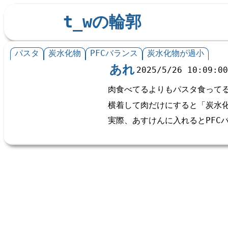
t_wの輪郭
パスタ
炭水化物
PFCバランス
炭水化物が過小
あれ
2025/5/26 10:09:0
肉食べてるよりもパスタ食って
横着して肉だけにすると「炭水
実際、あすけんに入れるとPFC