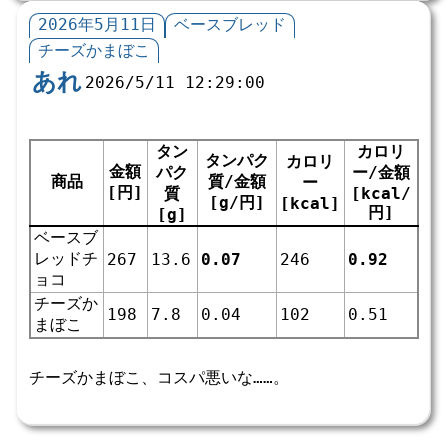
2026年5月11日
ベースブレッド
チーズかまぼこ
あれ
2026/5/11 12:29:00
タン
カロリ
タンパク
カロリ
金額
パク
ー/金額
商品
質/金額
ー
[円]
質
[kcal/
[g/円]
[kcal]
円]
[g]
ベースブ
レッドチ
267
13.6
0.07
246
0.92
ョコ
チーズか
198
7.8
0.04
102
0.51
まぼこ
チーズかまぼこ、コスパ悪いな……。