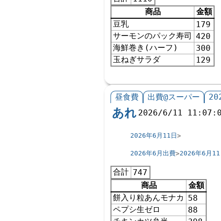
商品
金額
豆乳
179
サーモンのパック寿司
420
海鮮巻き(ハーフ)
300
玉ねぎサラダ
129
昼食費
出費@スーパー
20
あれ
2026/6/11 11:07:
2026年6月11日
2026年6月出費
2026年6月1
合計
747
商品
金額
餅入り粒あんモナカ
58
ペプシ生ゼロ
88