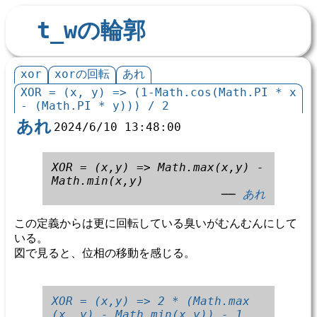
t_wの輪郭
xor
xorの回転
あれ
XOR = (x, y) => (1-Math.cos(Math.PI * x
- (Math.PI * y))) / 2
あれ
2024/6/10 13:48:00
XOR = (x,y) => Math.max(x,y) -
Math.min(x,y)
──
あれ
この定義からは更に回転している臭いがむんむんにして
いる。
図で見ると、位相の移動を感じる。
XOR = (x,y) => 2 * (Math.max
(x, y) - Math.min(x,y)) - 1