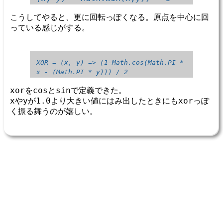
こうしてやると、更に回転っぽくなる。原点を中心に回
っている感じがする。
XOR = (x, y) => (1-Math.cos(Math.PI * 
x - (Math.PI * y))) / 2
xorをcosとsinで定義できた。
xやyが1.0より大きい値にはみ出したときにもxorっぽ
く振る舞うのが嬉しい。