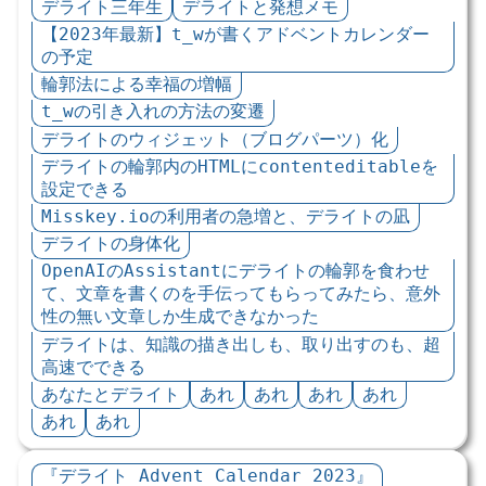
デライト三年生
デライトと発想メモ
【2023年最新】t_wが書くアドベントカレンダー
の予定
輪郭法による幸福の増幅
t_wの引き入れの方法の変遷
デライトのウィジェット（ブログパーツ）化
デライトの輪郭内のHTMLにcontenteditableを
設定できる
Misskey.ioの利用者の急増と、デライトの凪
デライトの身体化
OpenAIのAssistantにデライトの輪郭を食わせ
て、文章を書くのを手伝ってもらってみたら、意外
性の無い文章しか生成できなかった
デライトは、知識の描き出しも、取り出すのも、超
高速でできる
あなたとデライト
あれ
あれ
あれ
あれ
あれ
あれ
『デライト Advent Calendar 2023』