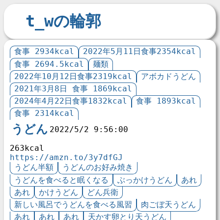
t_wの輪郭
食事 2934kcal
2022年5月11日食事2354kcal
食事 2694.5kcal
麺類
2022年10月12日食事2319kcal
アボカドうどん
2021年3月8日 食事 1869kcal
2024年4月22日食事1832kcal
食事 1893kcal
食事 2314kcal
うどん
2022/5/2 9:56:00
263kcal
https://amzn.to/3y7dfGJ
うどん半額
うどんのお好み焼き
うどんを食べると眠くなる
ぶっかけうどん
あれ
あれ
かけうどん
どん兵衛
新しい風呂でうどんを食べる風習
肉ごぼ天うどん
あれ
あれ
あれ
天かす卵とり天うどん