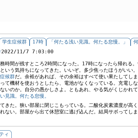
学生症候群
17時
「何たる浅い見識。何たる怠慢。」
時
2022/11/7 7:03:00
時間が残すところ2時間になった。17時になったら帰れる。
という気持ちになってきた。いいぞ。多少焦ったほうがいい。
症候群
だ。余裕があれば、その余裕はすべて使い果たしてしま
って機材を使おうとしたら、電池がなくなっている。充電しな
ないのか。自分の愚かしさよ。ともあれ、やる気がくじかれて
い見識。何たる怠慢。
てきた。狭い部屋に閉じこもっている。二酸化炭素濃度が高く
れない。部屋から出て休憩室に逃げ込んだ。結局サボってしま
ティ