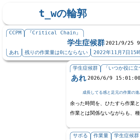
t_wの輪郭
CCPM
『Critical Chain』
学生症候群
2021/9/25 
あれ
残りの作業量は0にならない
2022年11月7日15
学生症候群
「いつか役に立
あれ
2026/6/9 15:01:0
成長してる感と足元の作業の進
余った時間を、ひたすら作業と
作業とは関係ないながらも、種
サボる
作業量
学生症候群