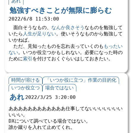
あれ
勉強すべきことが無限に膨らむ
2022/6/8 11:53:00
面白そうなもの、
なんか良さそう
なものを勉強して
いたら
人生が足りない
。使いそうなものから勉強して
いかねば。
ただ、見知ったものを忘れ去っていくのも
もったい
ない
。いつか役立つかもしれない。必要になった時の
ために
索引
を付けておくぐらいはしておきたい。
時間が溶ける
「いつか役に立つ」作業の目的化
いつか役立つ
場合ではない
あれ
2022/3/25 3:20:00
ああああああああああああ仕事してないいいいいいい
いいい。
DXについて調べている場合ではない。
誰か蹴りを入れて止めてくれ。