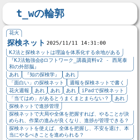
t_wの輪郭
花火
探検ネット
2025/11/11 14:31:00
KJ法と探検ネットは理論を体系化する余地がある
『KJ法勉強会@ロフトワーク_講義資料v2 - 西尾泰
和の外部脳』
あれ
『知の探検学』
あれ
「面白い」の探検ネット
週報を探検ネットで書く
花火週報
あれ
あれ
あれ
iPadで探検ネット
「当てはめ」があるとうまくまとまらない？
あれ
探検ネットで進捗管理
探検ネットで大局や全体を把握すれば、やることが決
められ、作業の進みが良くなり、進捗が管理できる？
探検ネットを使えば、全体を把握し、不安を退け、本
当にやるべきことを進められる？