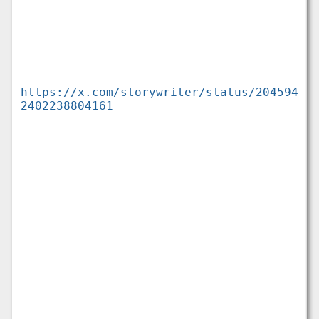
https://x.com/storywriter/status/204594
2402238804161