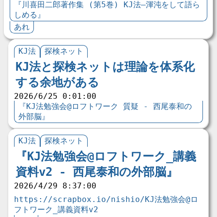
『川喜田二郎著作集 (第5巻) KJ法―渾沌をして語ら
しめる』
あれ
KJ法
探検ネット
KJ法と探検ネットは理論を体系化
する余地がある
2026/6/25 0:01:00
『KJ法勉強会@ロフトワーク 質疑 - 西尾泰和の
外部脳』
KJ法
探検ネット
『KJ法勉強会@ロフトワーク_講義
資料v2 - 西尾泰和の外部脳』
2026/4/29 8:37:00
https://scrapbox.io/nishio/KJ法勉強会@ロ
フトワーク_講義資料v2