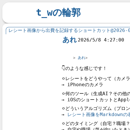
t_wの輪郭
レシート画像から出費を記録するショートカット@2026-0
あれ
2026/5/8 4:27:00
あれ
👇のような感じです！
⚪︎レシートをどうやって（カメ
→ iPhoneのカメラ
⚪︎何のツール（生成AI？その
→ iOSのショートカットとAppleI
⚪︎どういうアルゴリズム（プロ
→
レシート画像をMarkdown
⚪︎どのタイミング（自宅？職場
→ 自宅や職場（気が向いたとき