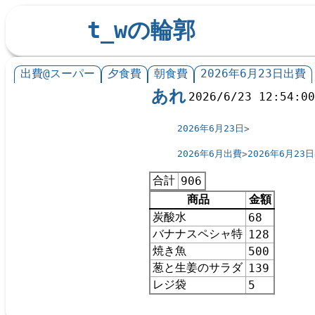
t_wの輪郭
出費@スーパー
夕食費
朝食費
2026年6月23日出費
あれ
2026/6/23 12:54:0
2026年6月23日
2026年6月出費
2026年6月23
合計
906
商品
金額
炭酸水
68
バナナスペシャ特
128
焼き魚
500
葱と生姜のサラダ
139
レジ袋
5