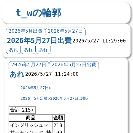
t_wの輪郭
2026年5月出費
2026年5月27日
2026年5月27日出費
2026/5/27 11:29:00
あれ
あれ
あれ
2026年5月27日
2026年5月27日出費
あれ
2026/5/27 11:24:00
2026年5月27日
2026年5月出費
2026年5月27日出費
合計
2157
商品
金額
イングリッシュマ
218
サーモンソーセ 特
199