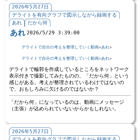
2026年5月27日
デライトを有向グラフで図示しながら録画する
あれ
だから何
あれ
2026/5/29 3:39:00
デライトで自分の考えを整理していく動画
あれ
デライトで自分の考えを整理していく動画
あれ
デライトで輪郭を作成しているところをネットワーク
表示付きで撮影してみたものの、「だから何」という
感じがある。考えが整理されているわけではないの
で、おもしろみに欠けるのではないか？
「だから何」になっているのは、動画にメッセージ
（主張）が込められていないからかもしれない。
2026年5月27日
デライトを有向グラフで図示しながら録画する