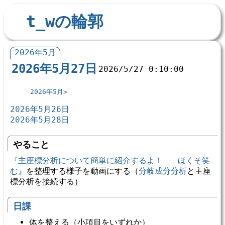
t_wの輪郭
2026年5月
2026年5月27日
2026/5/27 0:10:00
2026年5月
2026年5月26日
2026年5月28日
やること
『主座標分析について簡単に紹介するよ！ - ほくそ笑
む』
を整理する様子を動画にする（
分岐成分分析
と主座
標分析を接続する）
日課
体を整える（小項目をいずれか）