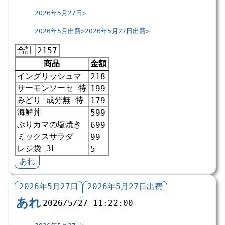
2026年5月27日
2026年5月出費
2026年5月27日出費
合計
2157
商品
金額
イングリッシュマ
218
サーモンソーセ 特
199
みどり 成分無 特
179
海鮮丼
599
ぶりカマの塩焼き
699
ミックスサラダ
99
レジ袋 3L
5
あれ
2026年5月27日
2026年5月27日出費
あれ
2026/5/27 11:22:00