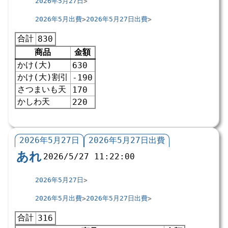
2026年5月27日
2026年5月出費
2026年5月27日出費
合計
830
商品
金額
かけ(大)
630
かけ(大)割引
-190
さつまいも天
170
かしわ天
220
2026年5月27日
2026年5月27日出費
あれ
2026/5/27 11:22:00
2026年5月27日
2026年5月出費
2026年5月27日出費
合計
316