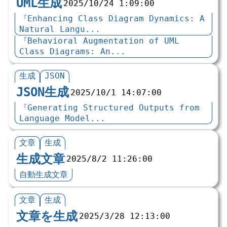
UML生成
2025/10/24 1:09:00
『Enhancing Class Diagram Dynamics: A
Natural Langu...
『Behavioral Augmentation of UML
Class Diagrams: An...
生成
JSON
JSON生成
2025/10/1 14:07:00
『Generating Structured Outputs from
Language Model...
文章
生成
生成文章
2025/8/2 11:26:00
自動生成文章
文章
生成
文章を生成
2025/3/28 12:13:00