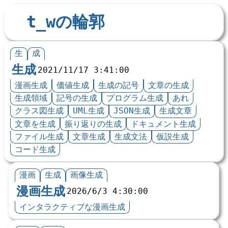
t_wの輪郭
生
成
生成
2021/11/17 3:41:00
漫画生成
価値生成
生成の記号
文章の生成
生成領域
記号の生成
プログラム生成
あれ
クラス図生成
UML生成
JSON生成
生成文章
文章を生成
振り返りの生成
ドキュメント生成
ファイル生成
文章生成
生成文法
仮説生成
コード生成
漫画
生成
画像生成
漫画生成
2026/6/3 4:30:00
インタラクティブな漫画生成