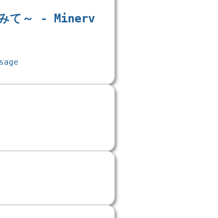
て～ - Minerv
sage