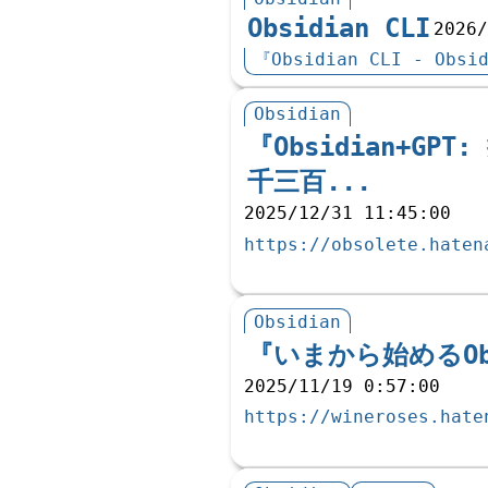
Obsidian CLI
2026
『Obsidian CLI - Obsi
Obsidian
『Obsidian+G
千三百...
2025/12/31 11:45:00
https://obsolete.haten
Obsidian
『いまから始めるOb
2025/11/19 0:57:00
https://wineroses.hate