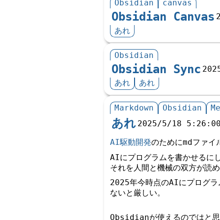
Obsidian
canvas
Obsidian Canvas
あれ
Obsidian
Obsidian Sync
202
あれ
あれ
Markdown
Obsidian
M
あれ
2025/5/18 5:26:0
AI駆動開発
のためにmdファイ
AIにプログラムを書かせるに
それを人間と機械の双方が読め
2025年今時点のAIにプロ
ないと厳しい。
Obsidianが使えるのではと