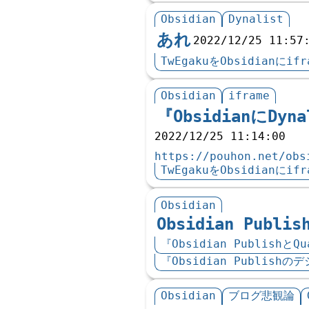
Obsidian
Dynalist
あれ
2022/12/25 11:57
TwEgakuをObsidian
Obsidian
iframe
『ObsidianにD
2022/12/25 11:14:00
https://pouhon.net/obs
TwEgakuをObsidian
Obsidian
Obsidian Publis
『Obsidian Publish
『Obsidian Publis
Obsidian
ブログ悲観論