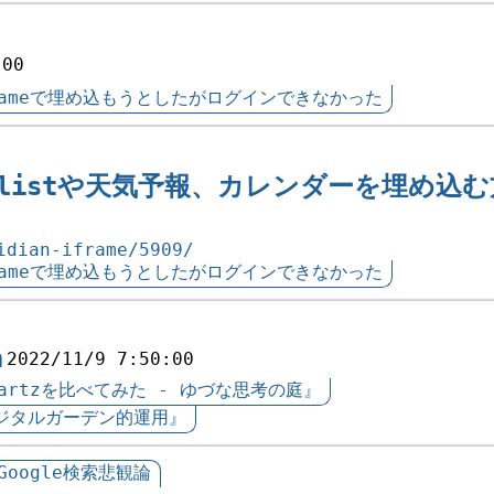
:00
にiframeで埋め込もうとしたがログインできなかった
ynalistや天気予報、カレンダーを埋め込
idian-iframe/5909/
にiframeで埋め込もうとしたがログインできなかった
h
2022/11/9 7:50:00
とQuartzを比べてみた - ゆづな思考の庭』
hのデジタルガーデン的運用』
Google検索悲観論