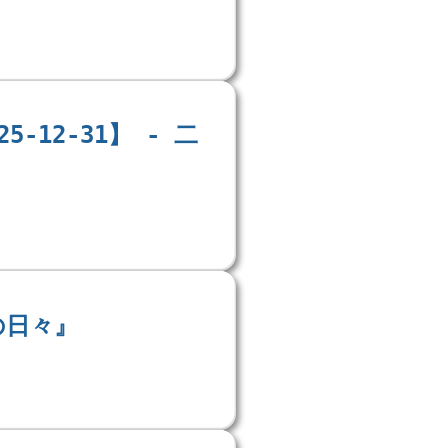
-12-31】 - 二
の日々』