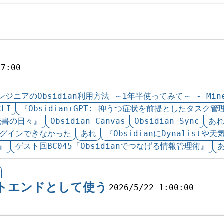
57:00
エンジニアのObsidian利用方法 ～1年半使ってみて～ - Min
CLI
『Obsidian+GPT: 抑うつ症状を前提としたタスク管理【
と読書の日々』
Obsidian Canvas
Obsidian Sync
あ
がログインできなかった
あれ
『ObsidianにDynalis
す』
ゲスト回BC045『Obsidianでつなげる情報管理術』
ロントエンドとして使う
2026/5/22 1:00:00