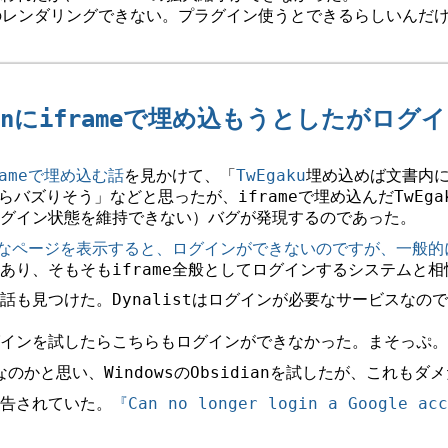
aidのレンダリングできない。プラグイン使うとできるらしいん
idianにiframeで埋め込もうとしたがロ
rameで埋め込む話
を見かけて、「
TwEgaku
埋め込めば文書内
らバズりそう」などと思ったが、iframeで埋め込んだTwEg
グイン状態を維持できない）バグが発現するのであった。
必要なページを表示すると、ログインができないのですが、一般
あり、そもそもiframe全般としてログインするシステムと
話も見つけた。Dynalistはログインが必要なサービスなの
ログインを試したらこちらもログインができなかった。まそっぷ。
メなのかと思い、WindowsのObsidianを試したが、これもダ
報告されていた。
『Can no longer login a Google ac