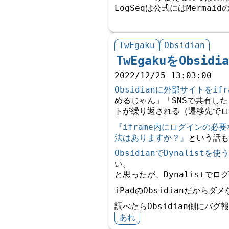
LogSeqは公式にはMerm
TwEgaku
Obsidian
TwEgakuをObs
2022/12/25 13:03:00
Obsidianに外部サイトをif
めるじゃん」「SNSで共有した
トが繰り返される（遷移先でロ
『iframe内にログインの
法はありますか？』
という話も
ObsidianでDynalistを使う
い。
と思ったが、Dynalistで
iPadのObsidianだからダ
調べたらObsidian側にバグ
あれ