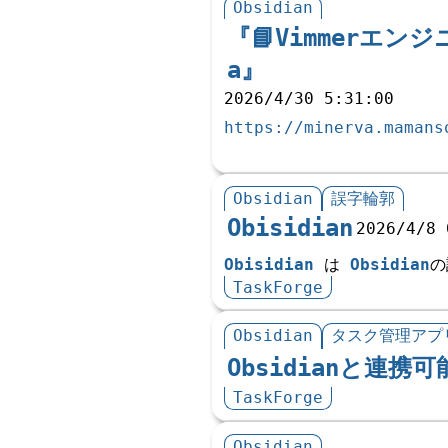
Obsidian
『📘Vimmerエンジ
a』
2026/4/30 5:31:00
https://minerva.mamans
Obsidian
誤字輪郭
Obisidian
2026/4/8 
Obisidian
は
Obsidian
の
TaskForge
Obsidian
タスク管理アプ
Obsidianと連
TaskForge
Obsidian