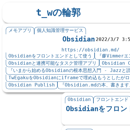
t_wの輪郭
メモアプリ
個人知識管理サービス
Obsidian
2022/3/7 3:
https://obsidian.md/
Obsidianをフロントエンドとして使う
『📘Vimmer
Obsidianと連携可能なタスク管理アプリ
Obsidian 
『いまから始めるObsidianの根本思想入門 - Jazz
TwEgakuをObsidianにiframeで埋め込もうとした
Obsidian Publish
『Obsidian.mdの本、書きま
Obsidian
フロントエンド
Obsidianをフ