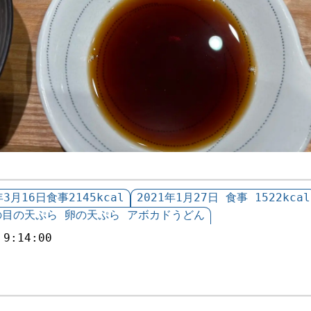
年3月16日食事2145kcal
2021年1月27日 食事 1522kcal
の目の天ぷら 卵の天ぷら アボカドうどん
 9:14:00