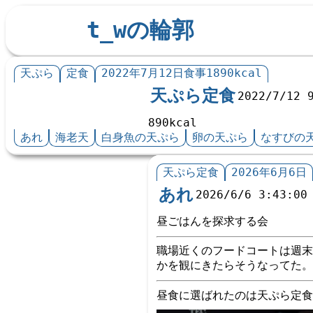
t_wの輪郭
天ぷら
定食
2022年7月12日食事1890kcal
天ぷら定食
2022/7/12 
890kcal
あれ
海老天
白身魚の天ぷら
卵の天ぷら
なすびの
天ぷら定食
2026年6月6日
あれ
2026/6/6 3:43:00
昼ごはんを探求する会
職場近くのフードコートは週末
かを観にきたらそうなってた。
昼食に選ばれたのは天ぷら定食