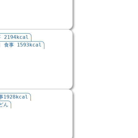
 2194kcal
 食事 1593kcal
1928kcal
どん