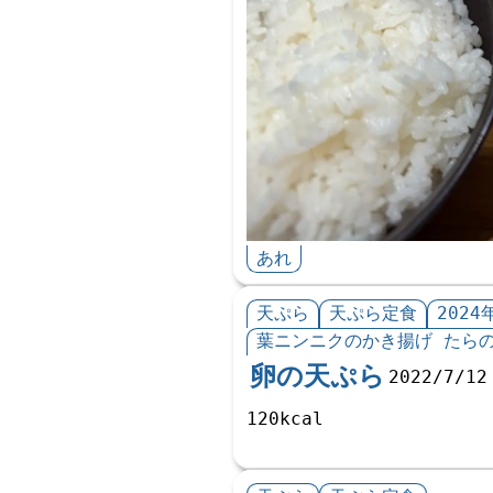
あれ
天ぷら
天ぷら定食
2024
葉ニンニクのかき揚げ たら
卵の天ぷら
2022/7/12
120kcal