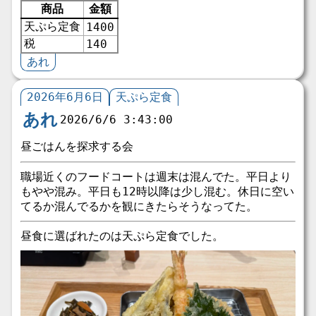
商品
金額
天ぷら定食
1400
税
140
あれ
2026年6月6日
天ぷら定食
あれ
2026/6/6 3:43:00
昼ごはんを探求する会
職場近くのフードコートは週末は混んでた。平日より
もやや混み。平日も12時以降は少し混む。休日に空い
てるか混んでるかを観にきたらそうなってた。
昼食に選ばれたのは天ぷら定食でした。