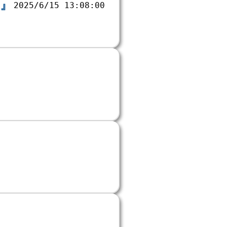
』』
2025/6/15 13:08:00