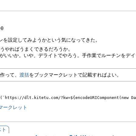
00
ンを設定してみようかという気になってきた。
うやればうまくできるだろうか。
方がいいか。いや、デライトでやろう。手作業でルーチンをデ
作って、
渡括
をブックマークレットで記載すればよい。
(
`https://dlt.kitetu.com/?kw=
${
encodeURIComponent
(
new
Da
マークレット
スト