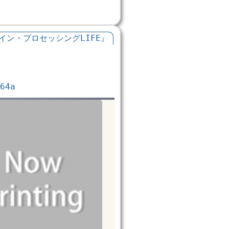
イン・プロセッシングLIFE』
64a