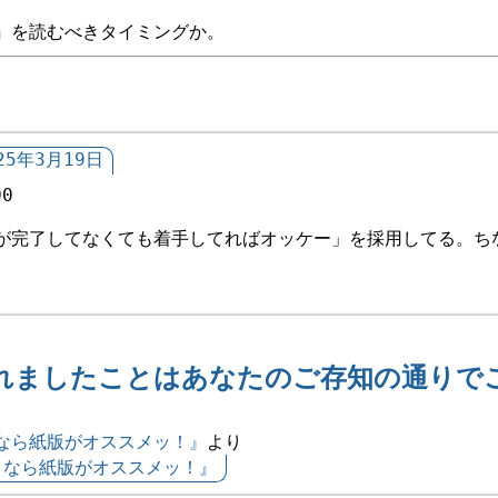
』
を読むべきタイミングか。
25年3月19日
00
が完了してなくても着手してればオッケー」を採用してる。ち
れましたことはあなたのご存知の通りで
なら紙版がオススメッ！』
より
うなら紙版がオススメッ！』