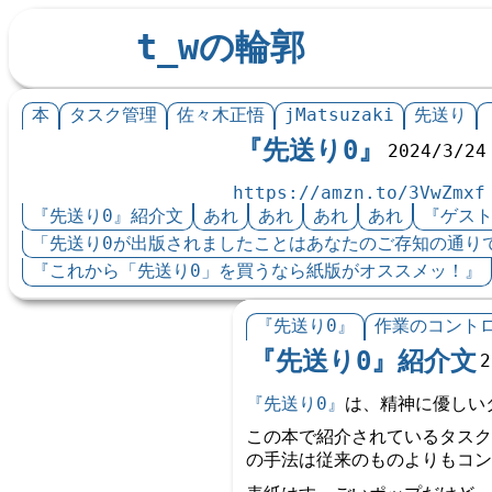
t_wの輪郭
本
タスク管理
佐々木正悟
jMatsuzaki
先送り
『先送り0』
2024/3/24
https://amzn.to/3VwZmxf
『先送り0』紹介文
あれ
あれ
あれ
あれ
『ゲスト
「先送り0が出版されましたことはあなたのご存知の通り
『これから「先送り0」を買うなら紙版がオススメッ！』
『先送り0』
作業のコント
『先送り0』紹介文
2
『先送り0』
は、精神に優しい
この本で紹介されているタスク
の手法は従来のものよりもコン