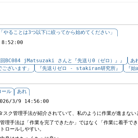
「やることは3つ以下に絞ってから始めてください」
 8:52:00
回BC084 jMatsuzaki さんと『先送り0（ゼロ）』』
あ
でございます」
『先送りゼロ - stakiran研究所』
『始
ロール
あれ
026/3/9 14:56:00
タスク管理手法が紹介されていて、私のように作業が進まない
管理手法は「作業を完了できたか」ではなく「作業に着手でき
トロールしやすい。