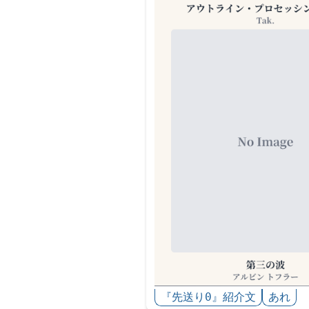
『先送り0』紹介文
あれ