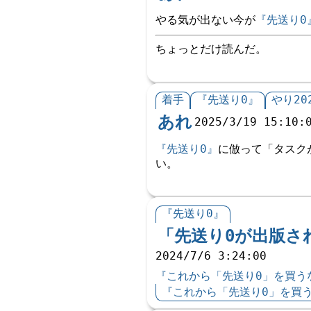
やる気が出ない今が
『先送り0
ちょっとだけ読んだ。
着手
『先送り0』
やり20
あれ
2025/3/19 15:10:
『先送り0』
に倣って「タスク
い。
『先送り0』
「先送り0が出版さ
2024/7/6 3:24:00
『これから「先送り0」を買う
『これから「先送り0」を買