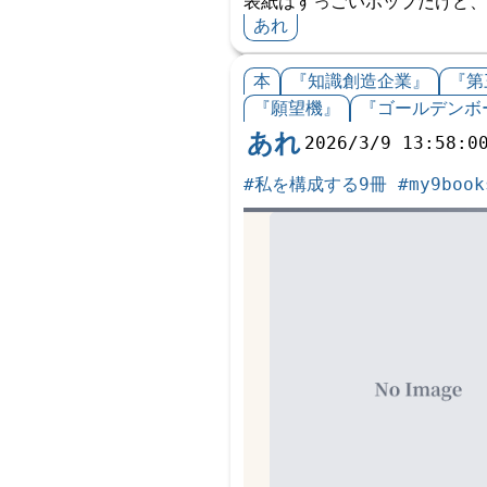
表紙はすっごいポップだけど、
あれ
本
『知識創造企業』
『第
『願望機』
『ゴールデンボ
あれ
2026/3/9 13:58:0
#私を構成する9冊
#my9book