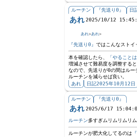
ルーチン
『先送り0』
日記
あれ
2025/10/12 15:45
あれ
あれ
『先送り0』
ではこんなストイ
本を確認したら、
「やることは
増減させて難易度を調整すると
なので、先送りが0の間はルー
ルーチンを減らせば良い。
あれ
日記2025年10月12日
ルーチン
『先送り0』
あれ
2025/6/17 15:04:
ルーチン
多すぎムリムリムリム
ルーチンが肥大化してるのは
『