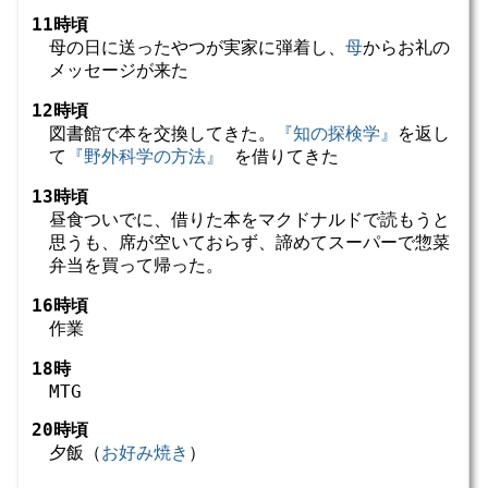
11時頃
母の日に送ったやつが実家に弾着し、
母
からお礼の
メッセージが来た
12時頃
図書館で本を交換してきた。
『知の探検学』
を返し
て
『野外科学の方法』
を借りてきた
13時頃
昼食ついでに、借りた本をマクドナルドで読もうと
思うも、席が空いておらず、諦めてスーパーで惣菜
弁当を買って帰った。
16時頃
作業
18時
MTG
20時頃
夕飯（
お好み焼き
）