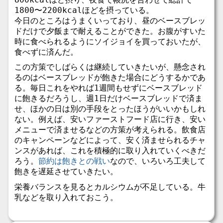
1800〜2200kcalほどを摂っている。
今日のところはうまくいっており、昼のベースブレッ
ドだけで夕飯まで耐えることができた。お腹がすいた
時に食べられるようにソイジョイを買っておいたが、
食べずに済んだ。
この方策でしばらくは継続していきたいが、懸念され
るのはベースブレッドが飽きた場合にどうするかであ
る。毎日これをやれば1週間もせずにベースブレッド
に飽きるだろうし、週1日だけベースブレッドで済ま
せ、ほかの日は別の手段をとったほうがいいかもしれ
ない。例えば、安いファーストフード店に行き、安い
メニューで済ませるなどの方策が考えられる。飲食店
のキャンペーンなどによって、安く済ませられるチャ
ンスがあれば、これを積極的に取り入れていくべきだ
ろう。
節約は飽きとの戦い
なので、いろいろ工夫して
飽きを遅延させていきたい。
栄養バランスを見るとカルシウムが不足している。牛
乳などを取り入れておこう。