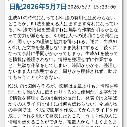
日記2026年5月7日
2026/5/7 15:23:00
生成AIの時代になってもKJ法の有用性は変わらない
どころか、KJ法を使える人はますます有利になってい
る。KJ法で情報を整理すれば無駄な作業が明らかとな
って労力が減らせる。KJ法は人への説明にも便利なた
め、周りからの理解と協力を得られる。逆に、生成AI
が出した文章を整理しないまま資料にすると、後々に
なって余計に手間がかかってしまう。生成AIを使って
も情報は整理されない。情報を整理せずに作業する
と、無駄な作業をしてしまい、時間がかかる。整理し
ないまま人に説明すると、周りから理解されず、助け
てもらうことができない。
KJ法では図解を作るが、図解は文章よりも、情報を整
理したり他の人に伝えたりするのに便利だ。文字だけ
で情報を整理するのは至難の技だし、発表では文字ば
かりのスライドは相手には何も伝わらない。今回の私
の事例では、KJ法で図解を作成してからスライドを作
成し、それを用いて発表したところ、うまく他の人に
情報を伝えることができた。複数人から「よくまとま