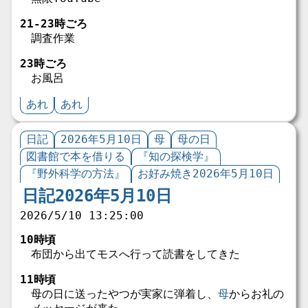
21-23時ごろ
調査作業
23時ごろ
お風呂
あれ
あれ
日記
2026年5月10日
母
母の日
図書館で本を借りる
『知の探検学』
『野外科学の方法』
お好み焼き2026年5月10日
日記2026年5月10日
2026/5/10 13:25:00
10時頃
布団から出てモスへ行って読書をしてきた
11時頃
母の日に送ったやつが実家に弾着し、
母
からお礼の