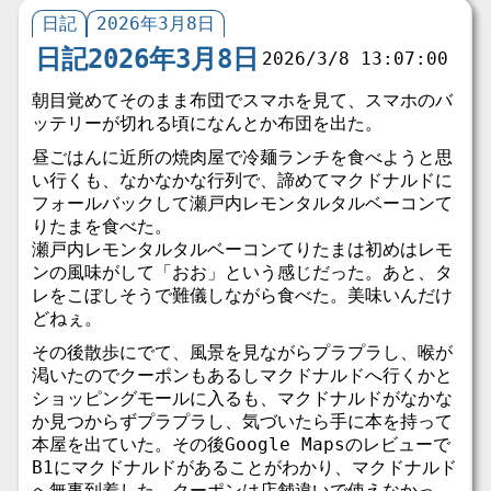
日記
2026年3月8日
日記2026年3月8日
2026/3/8 13:07:00
朝目覚めてそのまま布団でスマホを見て、スマホのバ
ッテリーが切れる頃になんとか布団を出た。
昼ごはんに近所の焼肉屋で冷麺ランチを食べようと思
い行くも、なかなかな行列で、諦めてマクドナルドに
フォールバックして瀬戸内レモンタルタルベーコンて
りたまを食べた。
瀬戸内レモンタルタルベーコンてりたまは初めはレモ
ンの風味がして「おお」という感じだった。あと、タ
レをこぼしそうで難儀しながら食べた。美味いんだけ
どねぇ。
その後散歩にでて、風景を見ながらプラプラし、喉が
渇いたのでクーポンもあるしマクドナルドへ行くかと
ショッピングモールに入るも、マクドナルドがなかな
か見つからずプラプラし、気づいたら手に本を持って
本屋を出ていた。その後Google Mapsのレビューで
B1にマクドナルドがあることがわかり、マクドナルド
へ無事到着した。クーポンは店舗違いで使えなかっ