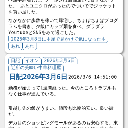
た。 あとユニクロがあったのでついででジャケット
を買い足した。
なかなかに歩数を稼いで帰宅し、ちょぼちょぼプログ
ラムを書き、夕飯にカップ麺を食べ、ダラダラ
YoutubeとSNSをみて過ごした。
2026年3月8日に本屋で見かけて気になった本
あれ
あれ
日記
イオン
2026年3月6日
近所の美味い中華料理屋
日記2026年3月6日
2026/3/6 14:51:00
勤務が始まって1週間経った。今のところトラブルも
なく仕事が進んでいる。
引越し先の飯がうまい。値段も比較的安い。良い街
だ。
デカ目のショッピングモールがあるのも安心する。東