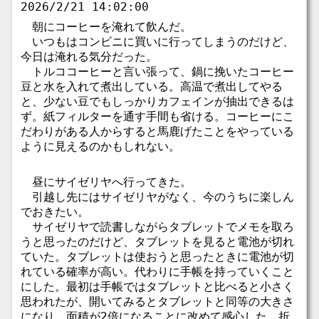
2026/2/21 14:02:00
朝にコーヒーを淹れて飲んだ。
いつもはコンビニに買いに行ってしまうのだけど、
今日は淹れる気分だった。
トルココーヒーと言い張って、鍋に挽いたコーヒー
豆と水を入れて煮出している。高温で煮出してやる
と、少ない豆でもしっかりカフェインが抽出できるは
ず。紙フィルターを通す手間も省ける。コーヒーにこ
だわりがある人からすると馬鹿げたことをやっている
ように見えるのかもしれない。
昼にサイゼリヤへ行ってきた。
引越し先にはサイゼリヤがなく、今のうちに楽しん
でおきたい。
サイゼリヤで読書しながらタブレットでメモを取ろ
うと思ったのだけど、タブレットを見ると電池が切れ
ていた。タブレットは使おうと思ったときに電池が切
れている確率が高い。代わりに手帳を持っていくこと
にした。最初は手帳ではタブレットと比べると小さく
思われたが、開いてみるとタブレットと同等の大きさ
になり、面積が2倍になることに改めて感心した。折