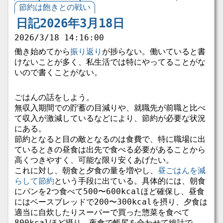
節約は飽きとの戦い
日記2026年3月18日
2026/3/18 14:16:00
働き始めてから
振り返り
が捗らない。働いていると書
けないことが多く、私生活では特にやってることがな
いので書くことがない。
ごはんの話をしよう。
無収入期間での貯蓄の目減りや、就職先が前職と比べ
て収入が激減しているなどにより、節約が必要な状況
にある。
節約となると目の敵となるのは食費で、特に職場に出
ているときの昼食は出先で食べる必要があることから
高くつきやすく、可能な限り安くあげたい。
これに対し、朝食と夕食の量を増やし、
昼ごはんを減
らして節約
という手段に出ている。具体的には、朝食
にパンを2つ食べて500〜600kcalほど確保し、昼食
にはベースブレッドで200〜300kcalを摂り、夕食は
適当に自炊したりスーパーで買った惣菜を食べて
800kcalほど摂り、夜食で帳尻を合わせて総計で