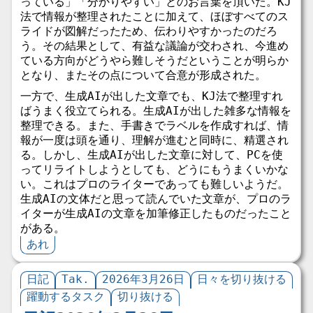
っている」「分かりやすい」とのお言葉を頂いた。KJ
法で情報が整理されたことに加えて、ほぼすべてのス
ライドが図解だったため、伝わりやすかったのだろ
う。その結果として、有益な議論が交わされ、今進め
ている方向がどうやら難しそうだということが明らか
となり、またその点について合意が形成された。
一方で、生成AIが出した文章でも、KJ法で整理すれ
ばうまく役立てられる。生成AIが出した雑多な情報を
整理できる。また、手書きでラベルを作成すれば、情
報が一度は頭を通り、理解が進むと同時に、精選され
る。しかし、生成AIが出した文章に対して、PCを使
ってリライトしようとしても、どうにもうまくいかな
い。これはプロのライターであっても難しいようだ。
生成AIの文体だと思って読んでいた文章が、プロのラ
イターが生成AIの文章を加筆修正したものだったこと
がある。
あれ
日記
Tak.
2026年3月26日
日々を切り抜ける
躍動するタスク
切り抜ける