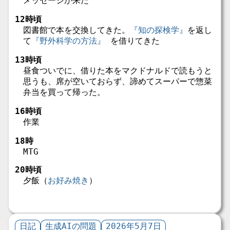
メッセージが来た
12時頃
図書館で本を交換してきた。
『知の探検学』
を返し
て
『野外科学の方法』
を借りてきた
13時頃
昼食ついでに、借りた本をマクドナルドで読もうと
思うも、席が空いておらず、諦めてスーパーで惣菜
弁当を買って帰った。
16時頃
作業
18時
MTG
20時頃
夕飯（
お好み焼き
）
日記
生成AIの問題
2026年5月7日