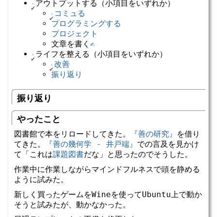
アウトプットする（小項目をいずれか）
コミュる
プログラミングする
プロジェクト
文章を書く
✍️
ライフを整える（小項目をいずれか）
改善
振り返り
振り返り
やったこと
図書館で本をリロードしてきた。
『善の研究』
を借り
てきた。
『善の幾何学 - 井戸端』
での言及を見かけ
て「これは
課題図書
だな」と思ったのでそうした。
作業中に作業しながらマインドフルネスで頭を静める
ように試みた。
新しく買ったゲームをWineを使ってUbuntu上で動か
そうと試みたが、動かなかった。