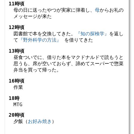
11時頃
母の日に送ったやつが実家に弾着し、
母
からお礼の
メッセージが来た
12時頃
図書館で本を交換してきた。
『知の探検学』
を返し
て
『野外科学の方法』
を借りてきた
13時頃
昼食ついでに、借りた本をマクドナルドで読もうと
思うも、席が空いておらず、諦めてスーパーで惣菜
弁当を買って帰った。
16時頃
作業
18時
MTG
20時頃
夕飯（
お好み焼き
）