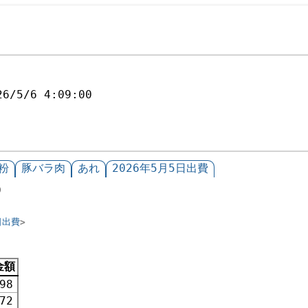
26/5/6 4:09:00
粉
豚バラ肉
あれ
2026年5月5日出費
0
日出費
金額
98
72