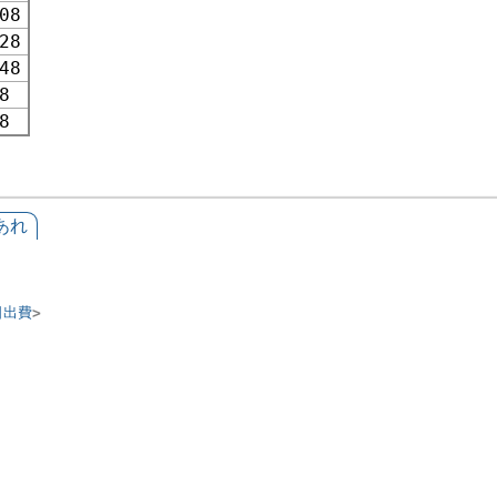
08
28
48
8
8
あれ
日出費