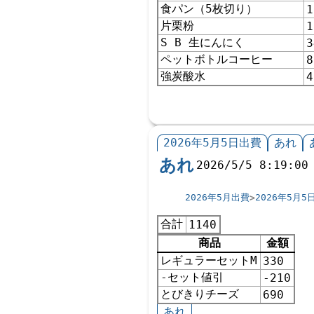
食パン（5枚切り）
1
片栗粉
1
S B 生にんにく
3
ペットボトルコーヒー
8
強炭酸水
4
2026年5月5日出費
あれ
あれ
2026/5/5 8:19:00
2026年5月出費
2026年5月5
合計
1140
商品
金額
レギュラーセットM
330
-セット値引
-210
とびきりチーズ
690
あれ